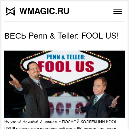
WMAGIC.RU
ВЕСЬ Penn & Teller: FOOL US!
Ну что ж! Начнём! И начнём с ПОЛНОЙ КОЛЛЕКЦИИ FOOL
US! Я не загружал повторно всё это в ВК, потому что устал