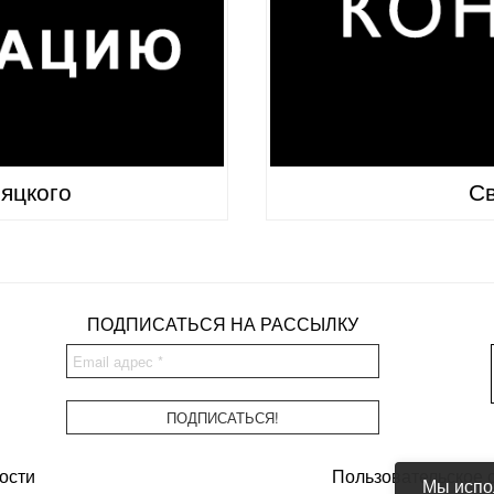
яцкого
Св
ПОДПИСАТЬСЯ НА РАССЫЛКУ
on.com
ости
Пользовательское 
Мы испо