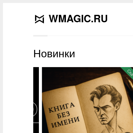
WMAGIC.RU
Новинки
Скачива