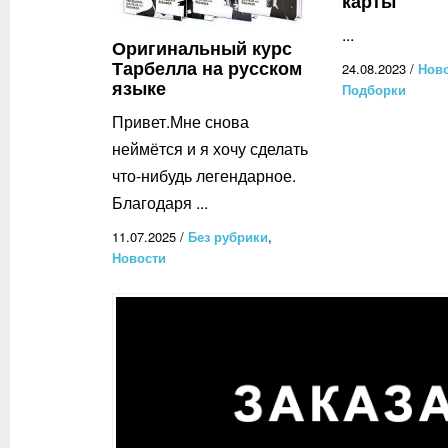
карты
...
Оригинальный курс
Тарбелла на русском
24.08.2023
/
Нов
языке
Подборки
Привет.Мне снова
неймётся и я хочу сделать
что-нибудь легендарное.
Благодаря ...
11.07.2025
/
Без рубрики
,
Новости