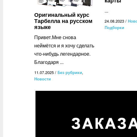
карты
...
Оригинальный курс
Тарбелла на русском
24.08.2023
/
Нов
языке
Подборки
Привет.Мне снова
неймётся и я хочу сделать
что-нибудь легендарное.
Благодаря ...
11.07.2025
/
Без рубрики
,
Новости