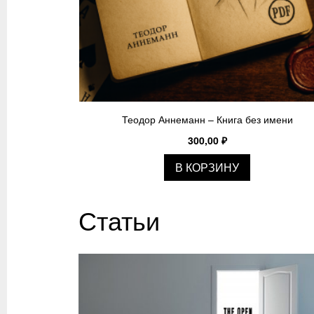
Теодор Аннеманн – Книга без имени
300,00
₽
В КОРЗИНУ
Статьи