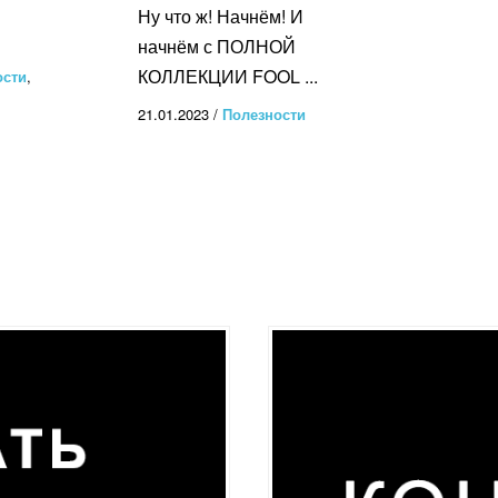
Ну что ж! Начнём! И
начнём с ПОЛНОЙ
КОЛЛЕКЦИИ FOOL ...
ости
,
21.01.2023
/
Полезности