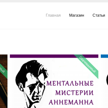
Главная
Магазин
Статьи
емый
Скачиваемый