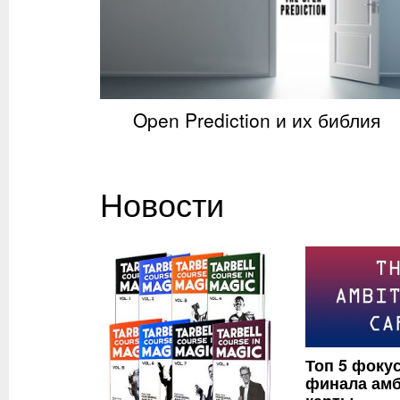
Open Prediction и их библия
Новости
Топ 5 фоку
финала ам