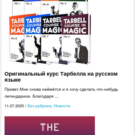
Оригинальный курс Тарбелла на русском
языке
Привет.Мне снова неймётся и я хочу сделать что-нибудь
легендарное. Благодаря ...
11.07.2025
/
Без рубрики
,
Новости