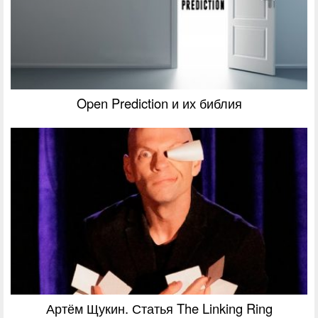
Open Prediction и их библия
Артём Щукин. Статья The Linking Ring