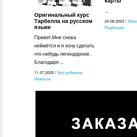
карты
...
Оригинальный курс
Тарбелла на русском
24.08.2023
/
Нов
языке
Подборки
Привет.Мне снова
неймётся и я хочу сделать
что-нибудь легендарное.
Благодаря ...
11.07.2025
/
Без рубрики
,
Новости