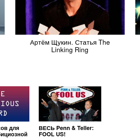
Артём Щукин. Статья The
Linking Ring
сов для
ВЕСЬ Penn & Teller:
бициозной
FOOL US!