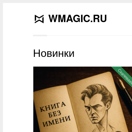
WMAGIC.RU
Новинки
Скачива