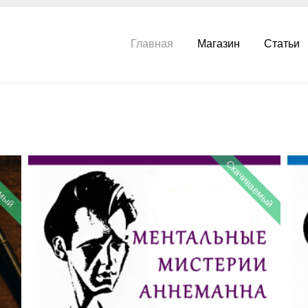
Главная
Магазин
Статьи
емый
Скачиваемый