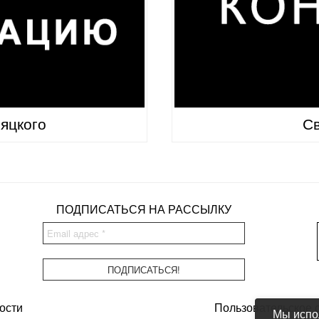
яцкого
Св
ПОДПИСАТЬСЯ НА РАССЫЛКУ
on.com
ости
Пользовательское 
Мы испо