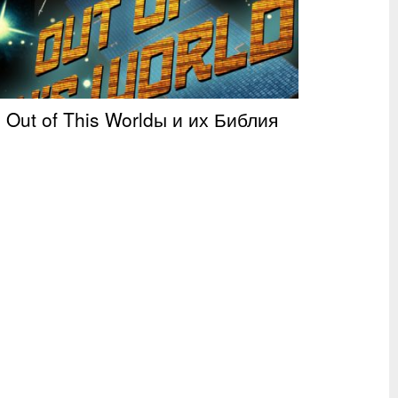
Out of This Worldы и их Библия