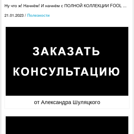
Ну что ж! Начнём! И начнём с ПОЛНОЙ КОЛЛЕКЦИИ FOOL ...
21.01.2023
/
Полезности
от Александра Шуляцкого