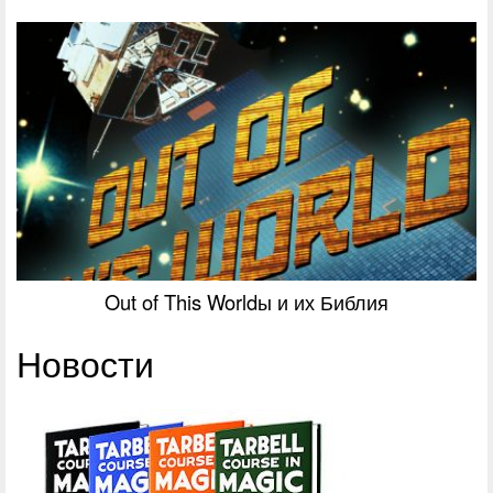
Out of This Worldы и их Библия
Новости