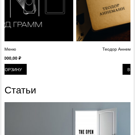
Теодор Аннеманн – Книга без имени
300,00
₽
В КОРЗИНУ
Статьи