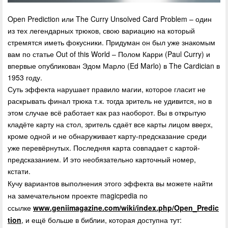
Open Prediction
или
The Curry Unsolved Card Problem
– один
из тех легендарных трюков, свою вариацию на который
стремятся иметь фокусники. Придуман он был уже знакомым
вам по статье
Out of this World
–
Полом Карри
(Paul Curry) и
впервые опубликован
Эдом Марло
(Ed Marlo) в
The Cardician
в
1953 году.
Суть эффекта нарушает правило магии, которое гласит не
раскрывать финал трюка т.к. тогда зритель не удивится, но в
этом случае всё работает как раз наоборот. Вы в открытую
кладёте карту на стол, зритель сдаёт все карты лицом вверх,
кроме одной и не обнаруживает карту-предсказание среди
уже перевёрнутых. Последняя карта совпадает с картой-
предсказанием. И это необязательно карточный номер,
кстати.
Кучу вариантов выполнения этого эффекта вы можете найти
на замечательном проекте magicpedia по
ссылке
www.geniimagazine.com/wiki/index.php/Open_Predic
tion
, и ещё больше в библии, которая доступна тут: