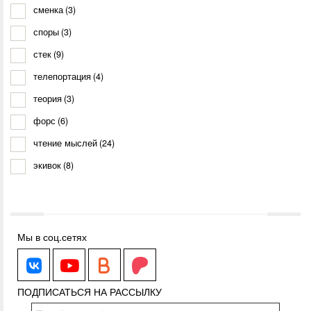
сменка
(3)
споры
(3)
стек
(9)
телепортация
(4)
теория
(3)
форс
(6)
чтение мыслей
(24)
экивок
(8)
Мы в соц.сетях
WhiteMagic
WhiteMagic
Boosty.to
Patreon.com
ПОДПИСАТЬСЯ НА РАССЫЛКУ