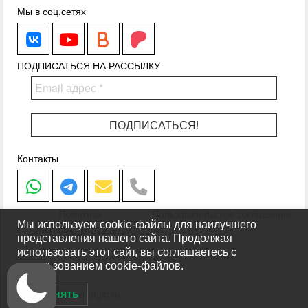
Мы в соц.сетях
WhiteMagic
WhiteMagic
Boosty.to
Patreon.com
ПОДПИСАТЬСЯ НА РАССЫЛКУ
Контакты
Написать в Whatsapp
Написать в Telegram
Написать на почту
Позвонить
Политика
Пользовательское соглашение
Мы используем cookie-файлы для наилучшего
конфиденциальности
представления нашего сайта. Продолжая
использовать этот сайт, вы соглашаетесь с
использованием cookie-файлов.
© 2014 - 2026 wmagic.ru
Принять