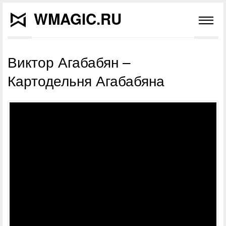
WMAGIC.RU
Виктор Агабабян –
Картодельня Агабабяна