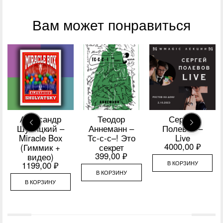
Вам может понравиться
Александр
Теодор
Сергей
Шуляцкий –
Аннеманн –
Полевов –
Miracle Box
Тс-с-с–! Это
Live
4000,00
₽
(Гиммик +
секрет
399,00
₽
видео)
В КОРЗИНУ
1199,00
₽
В КОРЗИНУ
В КОРЗИНУ